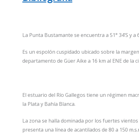
La Punta Bustamante se encuentra a 51° 34’S y a 6
Es un espolón cuspidado ubicado sobre la margen iz
departamento de Güer Aike a 16 km al ENE de la ciu
El estuario del Río Gallegos tiene un régimen mac
la Plata y Bahía Blanca.
La zona se halla dominada por los fuertes viento
presenta una línea de acantilados de 80 a 150 m.s.