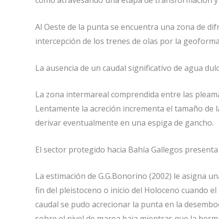
como atravesando una etapa de transformación y 
Al Oeste de la punta se encuentra una zona de dif
intercepción de los trenes de olas por la geoforma
La ausencia de un caudal significativo de agua du
La zona intermareal comprendida entre las pleama
Lentamente la acreción incrementa el tamaño de 
derivar eventualmente en una espiga de gancho.
El sector protegido hacia Bahía Gallegos presenta
La estimación de G.G.Bonorino (2002) le asigna un
fin del pleistoceno o inicio del Holoceno cuando el
caudal se pudo acrecionar la punta en la desemboc
sobre el nivel de marea baja mientras que la berm