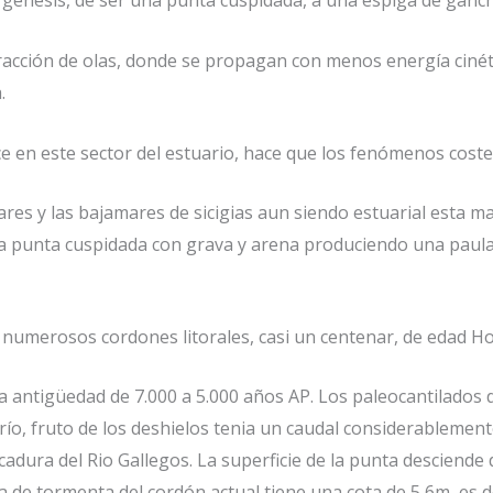
génesis, de ser una punta cuspidada, a una espiga de ganc
racción de olas, donde se propagan con menos energía cinéti
.
lce en este sector del estuario, hace que los fenómenos cost
res y las bajamares de sicigias aun siendo estuarial esta m
la punta cuspidada con grava y arena produciendo una paula
 numerosos cordones litorales, casi un centenar, de edad H
a antigüedad de 7.000 a 5.000 años AP. Los paleocantilados 
 río, fruto de los deshielos tenia un caudal considerablemen
adura del Rio Gallegos. La superficie de la punta desciende
a de tormenta del cordón actual tiene una cota de 5,6m, es 