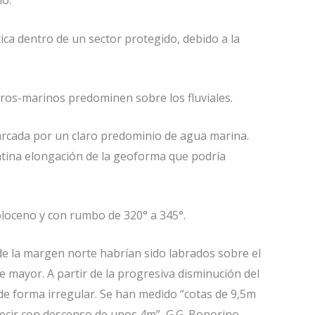
ho.
ca dentro de un sector protegido, debido a la
eros-marinos predominen sobre los fluviales.
arcada por un claro predominio de agua marina.
tina elongación de la geoforma que podría
oloceno y con rumbo de 320° a 345°.
de la margen norte habrían sido labrados sobre el
te mayor. A partir de la progresiva disminución del
 de forma irregular. Se han medido “cotas de 9,5m
decir con descenso de unos 4m”, G.G. Bonorino