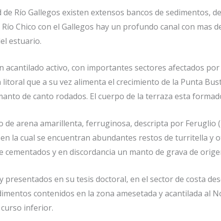
dad de Río Gallegos existen extensos bancos de sedimentos, 
l Río Chico con el Gallegos hay un profundo canal con mas de 
l estuario.
n acantilado activo, con importantes sectores afectados p
litoral que a su vez alimenta el crecimiento de la Punta Bu
manto de canto rodados. El cuerpo de la terraza esta formad
e arena amarillenta, ferruginosa, descripta por Feruglio (
n la cual se encuentran abundantes restos de turritella y o
e cementados y en discordancia un manto de grava de origen
y presentados en su tesis doctoral, en el sector de costa de
sedimentos contenidos en la zona amesetada y acantilada al No
curso inferior.