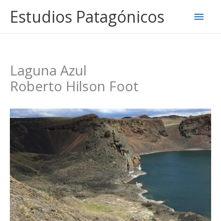
Ir
Estudios Patagónicos
Men
al
contenido
princ
Laguna Azul
Roberto Hilson Foot