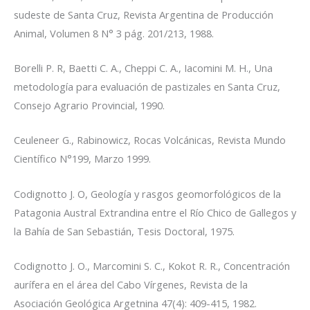
sudeste de Santa Cruz,
Revista Argentina de Producción
Animal, Volumen 8 N° 3 pág. 201/213, 1988.
Borelli P. R, Baetti C. A., Cheppi C. A., Iacomini M. H.,
Una
metodología para evaluación de pastizales en Santa Cruz,
Consejo Agrario Provincial, 1990.
Ceuleneer G., Rabinowicz
, Rocas Volcánicas,
Revista Mundo
Científico N°199, Marzo 1999.
Codignotto J. O,
Geología y rasgos geomorfológicos de la
Patagonia Austral Extrandina entre el Río Chico de Gallegos y
la Bahía de San Sebastián,
Tesis Doctoral, 1975.
Codignotto J. O., Marcomini S. C., Kokot R. R
., Concentración
aurífera en el área del Cabo Vírgenes,
Revista de la
Asociación Geológica Argetnina 47(4): 409-415, 1982.