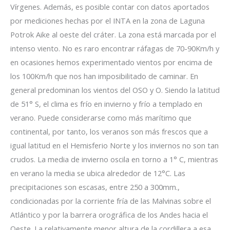
Vírgenes. Además, es posible contar con datos aportados
por mediciones hechas por el INTA en la zona de Laguna
Potrok Aike al oeste del cráter. La zona está marcada por el
intenso viento. No es raro encontrar ráfagas de 70-90Km/h y
en ocasiones hemos experimentado vientos por encima de
los 100Km/h que nos han imposibilitado de caminar. En
general predominan los vientos del OSO y O. Siendo la latitud
de 51° S, el clima es frío en invierno y frío a templado en
verano. Puede considerarse como más marítimo que
continental, por tanto, los veranos son más frescos que a
igual latitud en el Hemisferio Norte y los inviernos no son tan
crudos. La media de invierno oscila en torno a 1° C, mientras
en verano la media se ubica alrededor de 12°C. Las
precipitaciones son escasas, entre 250 a 300mm.,
condicionadas por la corriente fría de las Malvinas sobre el
Atlántico y por la barrera orográfica de los Andes hacia el
Oeste. La relativamente menor altura de la cordillera a esa