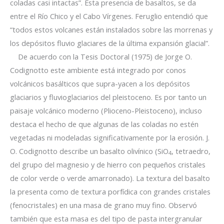
coladas casi intactas”. Esta presencia de basaltos, se da
entre el Río Chico y el Cabo Vírgenes. Feruglio entendió que
“todos estos volcanes están instalados sobre las morrenas y
los depósitos fluvio glaciares de la última expansión glacial”.
De acuerdo con la Tesis Doctoral (1975) de Jorge O.
Codignotto este ambiente está integrado por conos
volcánicos basálticos que supra-yacen a los depósitos
glaciarios y fluvioglaciarios del pleistoceno. Es por tanto un
paisaje volcánico moderno (Plioceno-Pleistoceno), incluso
destaca el hecho de que algunas de las coladas no estén
vegetadas ni modeladas significativamente por la erosión. J.
O. Codignotto describe un basalto olivínico (SiO
, tetraedro,
4
del grupo del magnesio y de hierro con pequeños cristales
de color verde o verde amarronado). La textura del basalto
la presenta como de textura porfídica con grandes cristales
(fenocristales) en una masa de grano muy fino. Observó
también que esta masa es del tipo de pasta intergranular