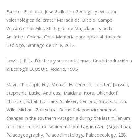
Fuentes Espinoza, José Guillermo
Geología y evolución
volcanológica del crater Morada del Diablo, Campo
Volcánico Pali Aike, XII Región de Magallanes y de la
Antártida Chilena, Chile.
Memoria para optar al título de
Geólogo, Santiago de Chile, 2012.
Lewis, J. P.
La Biosfera y sus ecosistemas. Una introducción a
la Ecología
ECOSUR, Rosario, 1995.
Mayr, Christoph; Fey, Michael; Haberzettl, Torsten; Janssen,
Stephanie; Lücke, Andreas; Maidana, Nora; Ohlendorf,
Christian; Schäbitz, Frank; Schleser, Gerhard; Struck, Ulrich;
Wille, Michael; Zolitschka, Bernd
Palaeoenvironmental
changes in the southern Patagonia during the last millenium
recorded in the lake sediment from Laguna Azul (Argentina),
Palaeogeography, Palaeoclimatology, Palaeoecology, 228,