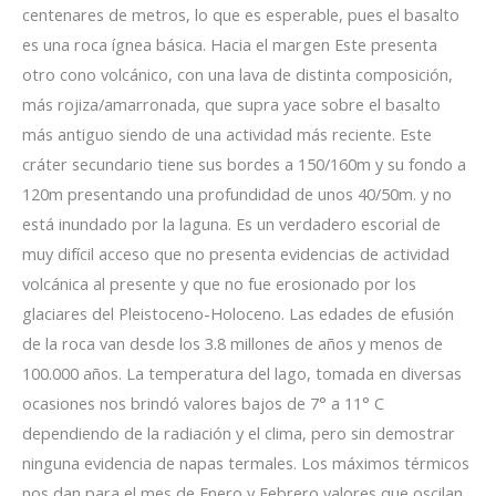
centenares de metros, lo que es esperable, pues el basalto
es una roca ígnea básica. Hacia el margen Este presenta
otro cono volcánico, con una lava de distinta composición,
más rojiza/amarronada, que supra yace sobre el basalto
más antiguo siendo de una actividad más reciente. Este
cráter secundario tiene sus bordes a 150/160m y su fondo a
120m presentando una profundidad de unos 40/50m. y no
está inundado por la laguna. Es un verdadero escorial de
muy difícil acceso que no presenta evidencias de actividad
volcánica al presente y que no fue erosionado por los
glaciares del Pleistoceno-Holoceno. Las edades de efusión
de la roca van desde los 3.8 millones de años y menos de
100.000 años. La temperatura del lago, tomada en diversas
ocasiones nos brindó valores bajos de 7° a 11° C
dependiendo de la radiación y el clima, pero sin demostrar
ninguna evidencia de napas termales. Los máximos térmicos
nos dan para el mes de Enero y Febrero valores que oscilan