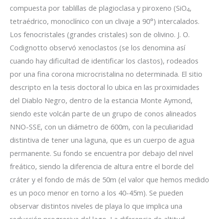
compuesta por tablillas de plagioclasa y piroxeno (SiO
,
4
tetraédrico, monoclínico con un clivaje a 90°) intercalados.
Los fenocristales (grandes cristales) son de olivino. J. O.
Codignotto observó xenoclastos (se los denomina así
cuando hay dificultad de identificar los clastos), rodeados
por una fina corona microcristalina no determinada. El sitio
descripto en la tesis doctoral lo ubica en las proximidades
del Diablo Negro, dentro de la estancia Monte Aymond,
siendo este volcán parte de un grupo de conos alineados
NNO-SSE, con un diámetro de 600m, con la peculiaridad
distintiva de tener una laguna, que es un cuerpo de agua
permanente. Su fondo se encuentra por debajo del nivel
freático, siendo la diferencia de altura entre el borde del
cráter y el fondo de más de 50m (el valor que hemos medido
es un poco menor en torno a los 40-45m). Se pueden
observar distintos niveles de playa lo que implica una
reducción progresiva del lago. La diferencia de altitud