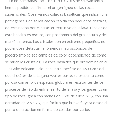
En las campañas 1981-1991-2003-2015 de relevamiento
hemos podido confirmar el origen ígneo de las rocas
superficiales. Observamos coladas basálticas que indican una
petrogénesis de solidificación rápida con pequeños cristales,
determinados por el carácter extrusivo de la lava. El color de
este basalto es oscuro, con predominio del gris oscuro y del
marrón intenso. Los cristales son en extremo pequeños, no
pudiéndose detectar fenómenos macroscópicos de
pleocroísmo (o sea cambios de color dependiendo de cómo
se miren los cristales). La roca basáltica que predomina en el
“Pali Aike Volcanic Field” con una superficie de 4500Km2 del
que el cráter de la Laguna Azul es parte, se presenta como
porosa con amplios espacios globulares resultantes de los
procesos de rápido enfriamiento de la lava y los gases. Es un
tipo de roca ígnea con menos del 52% de silicio SiO
, con una
2
densidad de 2.6 a 2.7, que facilitó que la lava fluyera desde el
punto de erupción en forma de coladas por varios