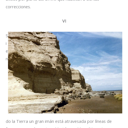
correcciones.
VI
S
i
e
n
do la Tierra un gran imán está atravesada por líneas de