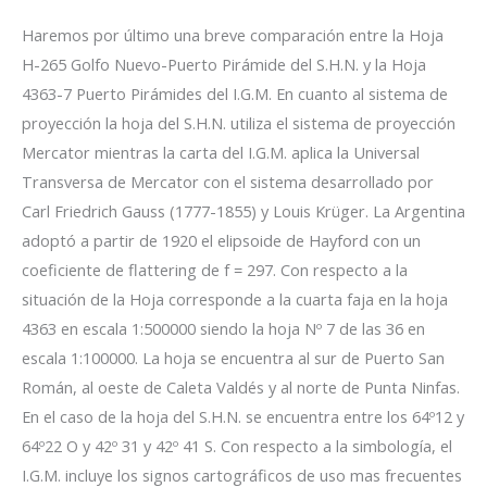
Haremos por último una breve comparación entre la Hoja
H-265 Golfo Nuevo-Puerto Pirámide del S.H.N. y la Hoja
4363-7 Puerto Pirámides del I.G.M. En cuanto al sistema de
proyección la hoja del S.H.N. utiliza el sistema de proyección
Mercator mientras la carta del I.G.M. aplica la Universal
Transversa de Mercator con el sistema desarrollado por
Carl Friedrich Gauss (1777-1855) y Louis Krüger. La Argentina
adoptó a partir de 1920 el elipsoide de Hayford con un
coeficiente de flattering de f = 297. Con respecto a la
situación de la Hoja corresponde a la cuarta faja en la hoja
4363 en escala 1:500000 siendo la hoja Nº 7 de las 36 en
escala 1:100000. La hoja se encuentra al sur de Puerto San
Román, al oeste de Caleta Valdés y al norte de Punta Ninfas.
En el caso de la hoja del S.H.N. se encuentra entre los 64º12 y
64º22 O y 42º 31 y 42º 41 S. Con respecto a la simbología, el
I.G.M. incluye los signos cartográficos de uso mas frecuentes