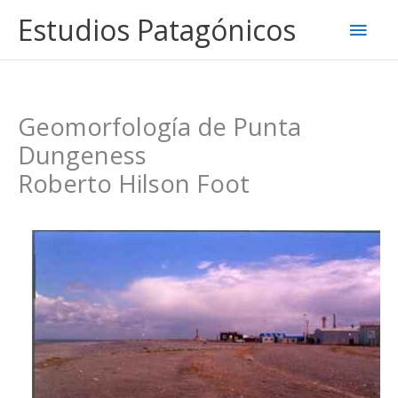
Ir
Estudios Patagónicos
Men
al
contenido
princ
Geomorfología de Punta
Dungeness
Roberto Hilson Foot