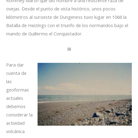
Rommey Marsh que dio nombre a una resistente raza de
ovejas. Desde el punto de vista histórico, unos pocos
kilómetros al suroeste de Dungeness tuvo lugar en 1066 la
Batalla de Hastings con el triunfo de los normandos bajo el
mando de Guillermo el Conquistador.
III
Para dar
cuenta de
las
geoformas
actuales
debemos
considerar la
actividad
volcánica