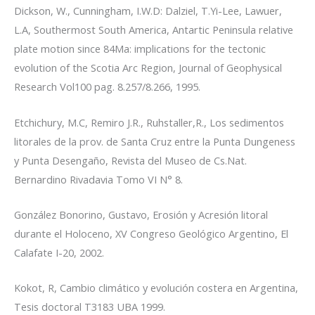
Dickson, W., Cunningham, I.W.D: Dalziel, T.Yi-Lee, Lawuer,
L.A, Southermost South America, Antartic Peninsula relative
plate motion since 84Ma: implications for the tectonic
evolution of the Scotia Arc Region, Journal of Geophysical
Research Vol100 pag. 8.257/8.266, 1995.
Etchichury, M.C, Remiro J.R., Ruhstaller,R., Los sedimentos
litorales de la prov. de Santa Cruz entre la Punta Dungeness
y Punta Desengaño, Revista del Museo de Cs.Nat.
Bernardino Rivadavia Tomo VI N° 8.
González Bonorino, Gustavo, Erosión y Acresión litoral
durante el Holoceno, XV Congreso Geológico Argentino, El
Calafate I-20, 2002.
Kokot, R, Cambio climático y evolución costera en Argentina,
Tesis doctoral T3183 UBA 1999.