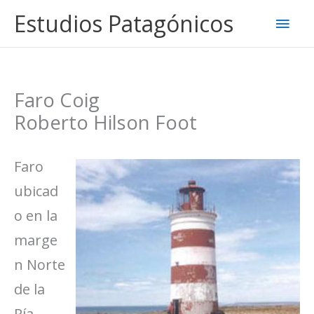
Ir
Estudios Patagónicos
Men
al
contenido
princ
Faro Coig
Roberto Hilson Foot
Faro
ubicad
o en la
marge
n Norte
de la
Ría