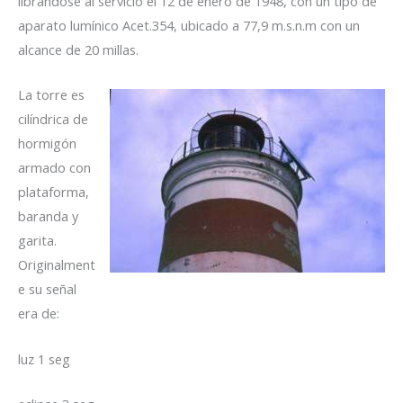
librándose al servicio el 12 de enero de 1948, con un tipo de
aparato lumínico Acet.354, ubicado a 77,9 m.s.n.m con un
alcance de 20 millas.
La torre es
cilíndrica de
hormigón
armado con
plataforma,
baranda y
garita.
Originalment
e su señal
era de:
luz 1 seg