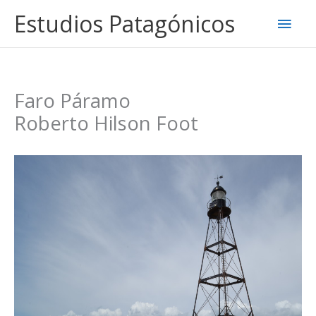
Ir
Estudios Patagónicos
Men
al
contenido
princ
Faro Páramo
Roberto Hilson Foot