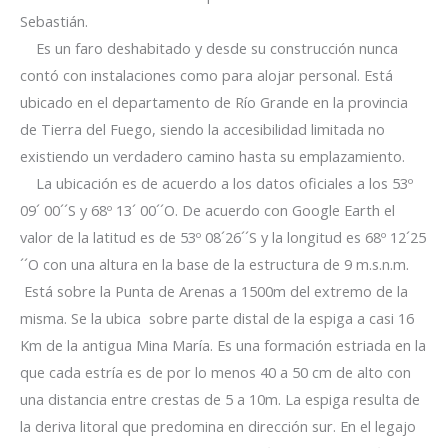
Sebastián.
Es un faro deshabitado y desde su construcción nunca
contó con instalaciones como para alojar personal. Está
ubicado en el departamento de Río Grande en la provincia
de Tierra del Fuego, siendo la accesibilidad limitada no
existiendo un verdadero camino hasta su emplazamiento.
La ubicación es de acuerdo a los datos oficiales a los 53º
09´ 00´´S y 68º 13´ 00´´O. De acuerdo con Google Earth el
valor de la latitud es de 53º 08´26´´S y la longitud es 68º 12´25
´´O con una altura en la base de la estructura de 9 m.s.n.m.
Está sobre la Punta de Arenas a 1500m del extremo de la
misma. Se la ubica sobre parte distal de la espiga a casi 16
Km de la antigua Mina María. Es una formación estriada en la
que cada estría es de por lo menos 40 a 50 cm de alto con
una distancia entre crestas de 5 a 10m. La espiga resulta de
la deriva litoral que predomina en dirección sur. En el legajo