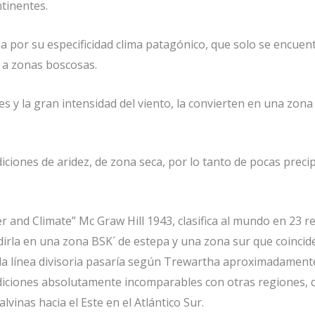
tinentes.
ama por su especificidad clima patagónico, que solo se encue
o a zonas boscosas.
nes y la gran intensidad del viento, la convierten en una zon
iciones de aridez, de zona seca, por lo tanto de pocas precip
and Climate” Mc Graw Hill 1943, clasifica al mundo en 23 re
dirla en una zona BSK´ de estepa y una zona sur que coinci
e la línea divisoria pasaría según Trewartha aproximadamen
diciones absolutamente incomparables con otras regiones, de
alvinas hacia el Este en el Atlántico Sur.