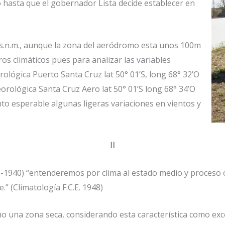
io hasta que el gobernador Lista decide establecer en
m.s.n.m., aunque la zona del aeródromo esta unos 100m
tros climáticos pues para analizar las variables
ológica Puerto Santa Cruz lat 50° 01’S, long 68° 32’O
eorológica Santa Cruz Aero lat 50° 01’S long 68° 34’O
nto esperable algunas ligeras variaciones en vientos y
II
46-1940) “entenderemos por clima al estado medio y proceso 
” (Climatología F.C.E. 1948)
mo una zona seca, considerando esta característica como ex