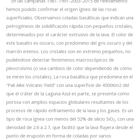
En las campañas 1981-1991-2003-2015 de relevamiento
hemos podido confirmar el origen ígneo de las rocas
superficiales. Observamos coladas basálticas que indican una
petrogénesis de solidificación rápida con pequeños cristales,
determinados por el carácter extrusivo de la lava. El color de
este basalto es oscuro, con predominio del gris oscuro y del
marrón intenso. Los cristales son en extremo pequeños, no
pudiéndose detectar fenómenos macroscópicos de
pleocroísmo (o sea cambios de color dependiendo de cómo
se miren los cristales). La roca basáltica que predomina en el
“Pali Aike Volcanic Field” con una superficie de 4500Km2 del
que el cráter de la Laguna Azul es parte, se presenta como
porosa con amplios espacios globulares resultantes de los
procesos de rápido enfriamiento de la lava y los gases. Es un
tipo de roca ígnea con menos del 52% de silicio SiO
, con una
2
densidad de 2.6 a 2.7, que facilitó que la lava fluyera desde el
punto de erupción en forma de coladas por varios