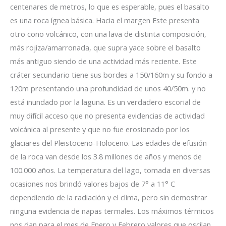
centenares de metros, lo que es esperable, pues el basalto
es una roca ígnea básica. Hacia el margen Este presenta
otro cono volcánico, con una lava de distinta composición,
más rojiza/amarronada, que supra yace sobre el basalto
más antiguo siendo de una actividad más reciente. Este
cráter secundario tiene sus bordes a 150/160m y su fondo a
120m presentando una profundidad de unos 40/50m. y no
está inundado por la laguna. Es un verdadero escorial de
muy difícil acceso que no presenta evidencias de actividad
volcánica al presente y que no fue erosionado por los
glaciares del Pleistoceno-Holoceno. Las edades de efusión
de la roca van desde los 3.8 millones de años y menos de
100.000 años. La temperatura del lago, tomada en diversas
ocasiones nos brindó valores bajos de 7° a 11° C
dependiendo de la radiación y el clima, pero sin demostrar
ninguna evidencia de napas termales. Los máximos térmicos
nos dan para el mes de Enero y Febrero valores que oscilan