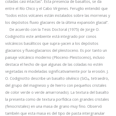
coladas casi intactas”. Esta presencia de basaltos, se da
entre el Río Chico y el Cabo Vírgenes. Feruglio entendió que
“todos estos volcanes están instalados sobre las morrenas y
los depósitos fluvio glaciares de la última expansión glacial”.
De acuerdo con la Tesis Doctoral (1975) de Jorge O.
Codignotto este ambiente está integrado por conos
volcánicos basálticos que supra-yacen a los depósitos
glaciarios y fluvioglaciarios del pleistoceno. Es por tanto un
paisaje volcánico moderno (Plioceno-Pleistoceno), incluso
destaca el hecho de que algunas de las coladas no estén
vegetadas ni modeladas significativamente por la erosión. J.
O. Codignotto describe un basalto olivínico (SiO
, tetraedro,
4
del grupo del magnesio y de hierro con pequeños cristales
de color verde o verde amarronado). La textura del basalto
la presenta como de textura porfídica con grandes cristales
(fenocristales) en una masa de grano muy fino. Observó
también que esta masa es del tipo de pasta intergranular