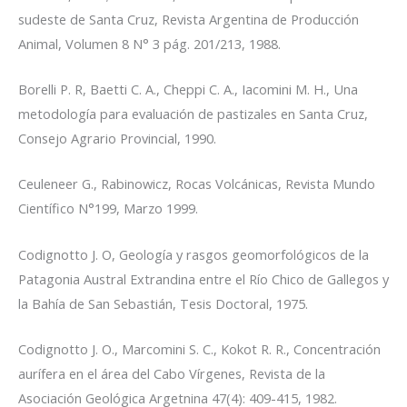
sudeste de Santa Cruz,
Revista Argentina de Producción
Animal, Volumen 8 N° 3 pág. 201/213, 1988.
Borelli P. R, Baetti C. A., Cheppi C. A., Iacomini M. H.,
Una
metodología para evaluación de pastizales en Santa Cruz,
Consejo Agrario Provincial, 1990.
Ceuleneer G., Rabinowicz
, Rocas Volcánicas,
Revista Mundo
Científico N°199, Marzo 1999.
Codignotto J. O,
Geología y rasgos geomorfológicos de la
Patagonia Austral Extrandina entre el Río Chico de Gallegos y
la Bahía de San Sebastián,
Tesis Doctoral, 1975.
Codignotto J. O., Marcomini S. C., Kokot R. R
., Concentración
aurífera en el área del Cabo Vírgenes,
Revista de la
Asociación Geológica Argetnina 47(4): 409-415, 1982.