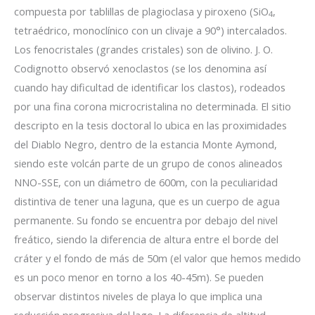
compuesta por tablillas de plagioclasa y piroxeno (SiO
,
4
tetraédrico, monoclínico con un clivaje a 90°) intercalados.
Los fenocristales (grandes cristales) son de olivino. J. O.
Codignotto observó xenoclastos (se los denomina así
cuando hay dificultad de identificar los clastos), rodeados
por una fina corona microcristalina no determinada. El sitio
descripto en la tesis doctoral lo ubica en las proximidades
del Diablo Negro, dentro de la estancia Monte Aymond,
siendo este volcán parte de un grupo de conos alineados
NNO-SSE, con un diámetro de 600m, con la peculiaridad
distintiva de tener una laguna, que es un cuerpo de agua
permanente. Su fondo se encuentra por debajo del nivel
freático, siendo la diferencia de altura entre el borde del
cráter y el fondo de más de 50m (el valor que hemos medido
es un poco menor en torno a los 40-45m). Se pueden
observar distintos niveles de playa lo que implica una
reducción progresiva del lago. La diferencia de altitud