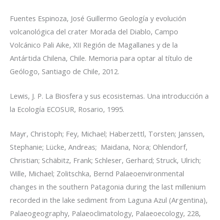
Fuentes Espinoza, José Guillermo
Geología y evolución
volcanológica del crater Morada del Diablo, Campo
Volcánico Pali Aike, XII Región de Magallanes y de la
Antártida Chilena, Chile.
Memoria para optar al título de
Geólogo, Santiago de Chile, 2012.
Lewis, J. P.
La Biosfera y sus ecosistemas. Una introducción a
la Ecología
ECOSUR, Rosario, 1995.
Mayr, Christoph; Fey, Michael; Haberzettl, Torsten; Janssen,
Stephanie; Lücke, Andreas; Maidana, Nora; Ohlendorf,
Christian; Schäbitz, Frank; Schleser, Gerhard; Struck, Ulrich;
Wille, Michael; Zolitschka, Bernd
Palaeoenvironmental
changes in the southern Patagonia during the last millenium
recorded in the lake sediment from Laguna Azul (Argentina),
Palaeogeography, Palaeoclimatology, Palaeoecology, 228,