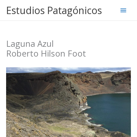
Ir
Estudios Patagónicos
Men
al
contenido
princ
Laguna Azul
Roberto Hilson Foot