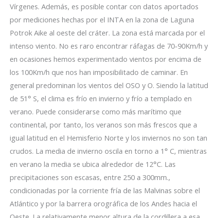
Vírgenes. Además, es posible contar con datos aportados
por mediciones hechas por el INTA en la zona de Laguna
Potrok Aike al oeste del cráter. La zona está marcada por el
intenso viento. No es raro encontrar ráfagas de 70-90Km/h y
en ocasiones hemos experimentado vientos por encima de
los 100Km/h que nos han imposibilitado de caminar. En
general predominan los vientos del OSO y O. Siendo la latitud
de 51° S, el clima es frío en invierno y frío a templado en
verano. Puede considerarse como más marítimo que
continental, por tanto, los veranos son más frescos que a
igual latitud en el Hemisferio Norte y los inviernos no son tan
crudos. La media de invierno oscila en torno a 1° C, mientras
en verano la media se ubica alrededor de 12°C. Las
precipitaciones son escasas, entre 250 a 300mm.,
condicionadas por la corriente fría de las Malvinas sobre el
Atlántico y por la barrera orográfica de los Andes hacia el
Oeste. La relativamente menor altura de la cordillera a esa