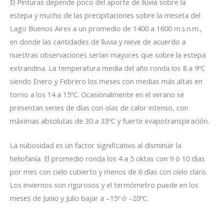
El Pinturas depende poco del aporte de lluvia sobre la
estepa y mucho de las precipitaciones sobre la meseta del
Lago Buenos Aires a un promedio de 1400 a 1600 m.s.n.m.,
en donde las cantidades de lluvia y nieve de acuerdo a
nuestras observaciones serían mayores que sobre la estepa
extrandina. La temperatura media del año ronda los 8 a 9ºC
siendo Enero y Febrero los meses con medias más altas en
torno a los 14 a 15ºC. Ocasionalmente en el verano se
presentan series de días con olas de calor intenso, con
máximas absolutas de 30 a 33ºC y fuerte evapotranspiración.
La nubosidad es un factor significativo al disminuir la
heliofanía. El promedio ronda los 4 a 5 oktas con 9 ó 10 días
por mes con cielo cubierto y menos de 6 días con cielo claro.
Los inviernos son rigurosos y el termómetro puede en los
meses de Junio y Julio bajar a –15º ó –20ºC.