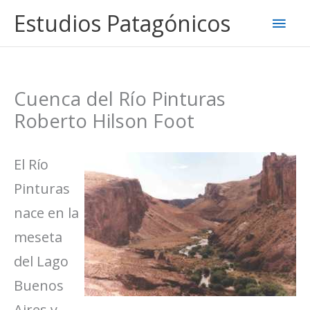
Ir
Estudios Patagónicos
Men
al
contenido
princ
Cuenca del Río Pinturas
Roberto Hilson Foot
El Río
Pinturas
nace en la
meseta
del Lago
Buenos
Aires y