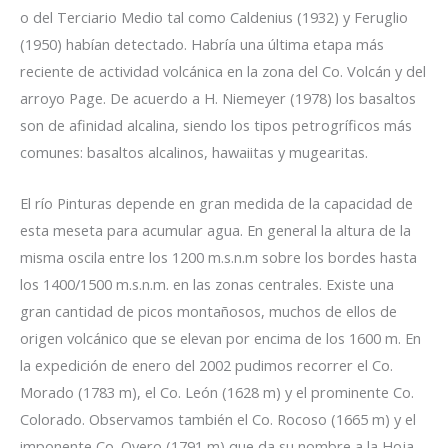
o del Terciario Medio tal como Caldenius (1932) y Feruglio
(1950) habían detectado. Habría una última etapa más
reciente de actividad volcánica en la zona del Co. Volcán y del
arroyo Page. De acuerdo a H. Niemeyer (1978) los basaltos
son de afinidad alcalina, siendo los tipos petrogríficos más
comunes: basaltos alcalinos, hawaiitas y mugearitas.
El río Pinturas depende en gran medida de la capacidad de
esta meseta para acumular agua. En general la altura de la
misma oscila entre los 1200 m.s.n.m sobre los bordes hasta
los 1400/1500 m.s.n.m. en las zonas centrales. Existe una
gran cantidad de picos montañosos, muchos de ellos de
origen volcánico que se elevan por encima de los 1600 m. En
la expedición de enero del 2002 pudimos recorrer el Co.
Morado (1783 m), el Co. León (1628 m) y el prominente Co.
Colorado. Observamos también el Co. Rocoso (1665 m) y el
imponente Co. Overo (1791 m) que da su nombre a la Hoja