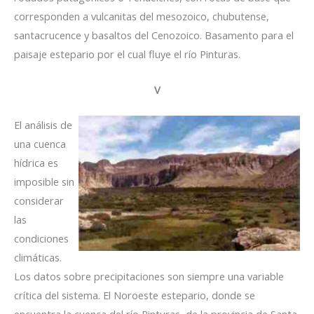
corresponden a vulcanitas del mesozoico, chubutense,
santacrucence y basaltos del Cenozoico. Basamento para el
paisaje estepario por el cual fluye el río Pinturas.
V
El análisis de
una cuenca
hídrica es
imposible sin
considerar
las
condiciones
climáticas.
Los datos sobre precipitaciones son siempre una variable
crítica del sistema. El Noroeste estepario, donde se
encuentra la cuenca del río Pinturas, de la provincia de Santa