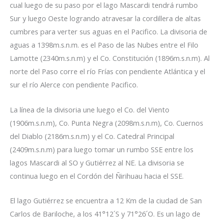
cual luego de su paso por el lago Mascardi tendrá rumbo
Sur y luego Oeste logrando atravesar la cordillera de altas
cumbres para verter sus aguas en el Pacifico. La divisoria de
aguas a 1398m.s.n.m. es el Paso de las Nubes entre el Filo
Lamotte (2340m.s.n.m) y el Co. Constitución (1896m.s.n.m). Al
norte del Paso corre el río Frías con pendiente Atlántica y el
sur el río Alerce con pendiente Pacifico.
La línea de la divisoria une luego el Co. del Viento
(1906m.s.n.m), Co. Punta Negra (2098m.s.n.m), Co. Cuernos
del Diablo (2186m.s.n.m) y el Co. Catedral Principal
(2409m.s.n.m) para luego tomar un rumbo SSE entre los
lagos Mascardi al SO y Gutiérrez al NE. La divisoria se
continua luego en el Cordón del Ñirihuau hacia el SSE.
El lago Gutiérrez se encuentra a 12 Km de la ciudad de San
Carlos de Bariloche, a los 41°12´S y 71°26´O. Es un lago de