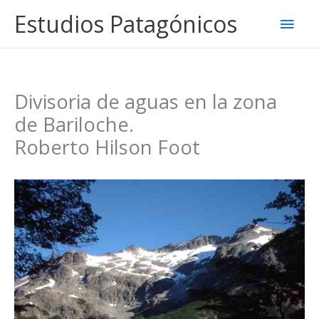
Ir
Estudios Patagónicos
Men
al
contenido
princ
Divisoria de aguas en la zona
de Bariloche.
Roberto Hilson Foot