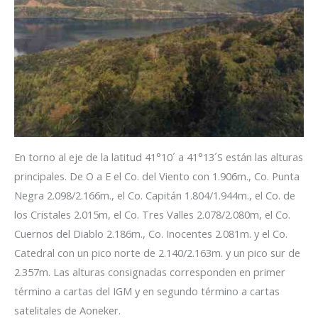
En torno al eje de la latitud 41°10´ a 41°13´S están las alturas
principales. De O a E el Co. del Viento con 1.906m., Co. Punta
Negra 2.098/2.166m., el Co. Capitán 1.804/1.944m., el Co. de
los Cristales 2.015m, el Co. Tres Valles 2.078/2.080m, el Co.
Cuernos del Diablo 2.186m., Co. Inocentes 2.081m. y el Co.
Catedral con un pico norte de 2.140/2.163m. y un pico sur de
2.357m. Las alturas consignadas corresponden en primer
término a cartas del IGM y en segundo término a cartas
satelitales de Aoneker.