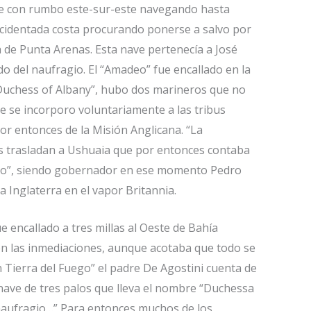
bote con rumbo este-sur-este navegando hasta
accidentada costa procurando ponerse a salvo por
 de Punta Arenas. Esta nave pertenecía a José
o del naufragio. El “Amadeo” fue encallado en la
“Duchess of Albany”, hubo dos marineros que no
e se incorporo voluntariamente a las tribus
r entonces de la Misión Anglicana. “La
s trasladan a Ushuaia que por entonces contaba
ino”, siendo gobernador en ese momento Pedro
Inglaterra en el vapor Britannia.
 encallado a tres millas al Oeste de Bahía
 en las inmediaciones, aunque acotaba que todo se
 Tierra del Fuego” el padre De Agostini cuenta de
 nave de tres palos que lleva el nombre “Duchessa
 naufragio…” Para entonces muchos de los