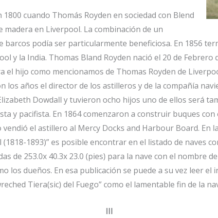
en 1800 cuando Thomás Royden en sociedad con Blend
de madera en Liverpool. La combinación de un
e barcos podía ser particularmente beneficiosa. En 1856 te
ol y la India. Thomas Bland Royden nació el 20 de Febrero d
ra el hijo como mencionamos de Thomas Royden de Liverpoo
n los años el director de los astilleros y de la compañía nav
 Elizabeth Dowdall y tuvieron ocho hijos uno de ellos será 
ta y pacifista. En 1864 comenzaron a construir buques con 
vendió el astillero al Mercy Docks and Harbour Board. En la
818-1893)” es posible encontrar en el listado de naves cons
s de 253.0x 40.3x 23.0 (pies) para la nave con el nombre d
mo los dueños. En esa publicación se puede a su vez leer el 
eched Tiera(sic) del Fuego” como el lamentable fin de la na
III