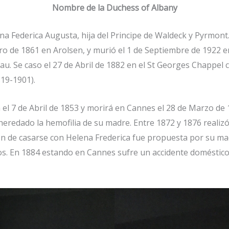
Nombre de la Duchess of Albany
na Federica Augusta, hija del Principe de Waldeck y Pyrmont
 de 1861 en Arolsen, y murió el 1 de Septiembre de 1922 en 
au. Se caso el 27 de Abril de 1882 en el St Georges Chappe
819-1901).
l 7 de Abril de 1853 y morirá en Cannes el 28 de Marzo de 18
eredado la hemofilia de su madre. Entre 1872 y 1876 realizó
ión de casarse con Helena Frederica fue propuesta por su ma
os. En 1884 estando en Cannes sufre un accidente doméstico