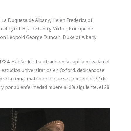
. La Duquesa de Albany, Helen Frederica of
el Tyrol. Hija de Georg Víktor, Principe de
l con Leopold George Duncan, Duke of Albany
84. Había sido bautizado en la capilla privada del
 estudios universitarios en Oxford, dedicándose
dre la reina, matrimonio que se concretó el 27 de
 y por su enfermedad muere al día siguiente, el 28