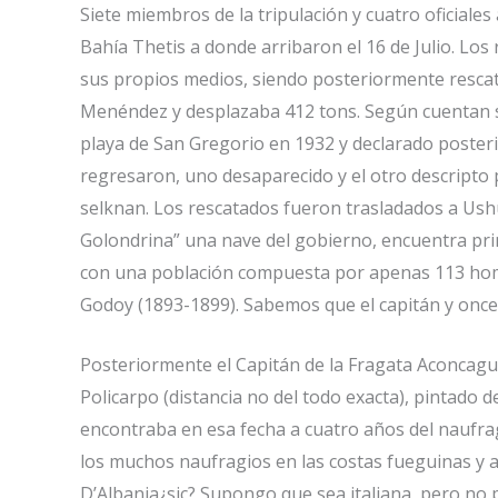
Siete miembros de la tripulación y cuatro oficial
Bahía Thetis a donde arribaron el 16 de Julio. Lo
sus propios medios, siendo posteriormente rescata
Menéndez y desplazaba 412 tons. Según cuentan se 
playa de San Gregorio en 1932 y declarado poste
regresaron, uno desaparecido y el otro descripto 
selknan. Los rescatados fueron trasladados a Ush
Golondrina” una nave del gobierno, encuentra pr
con una población compuesta por apenas 113 homb
Godoy (1893-1899). Sabemos que el capitán y once
Posteriormente el Capitán de la Fragata Aconcagua
Policarpo (distancia no del todo exacta), pintado
encontraba en esa fecha a cuatro años del naufrag
los muchos naufragios en las costas fueguinas y a
D’Albania¿sic? Supongo que sea italiana, pero no