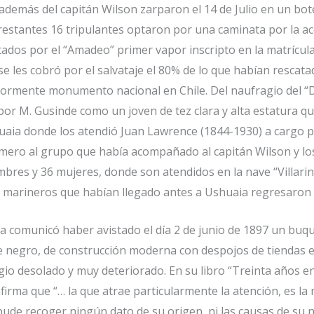
es además del capitán Wilson zarparon el 14 de Julio en un 
s restantes 16 tripulantes optaron por una caminata por la 
dos por el “Amadeo” primer vapor inscripto en la matrícula
les cobró por el salvataje el 80% de lo que habían rescatad
riormente monumento nacional en Chile. Del naufragio del 
por M. Gusinde como un joven de tez clara y alta estatura qu
uaia donde los atendió Juan Lawrence (1844-1930) a cargo po
imero al grupo que había acompañado al capitán Wilson y lo
res y 36 mujeres, donde son atendidos en la nave “Villar
 marineros que habían llegado antes a Ushuaia regresaron a 
 comunicó haber avistado el día 2 de junio de 1897 un buque
 de negro, de construcción moderna con despojos de tiendas
io desolado y muy deteriorado. En su libro “Treinta años en
firma que “… la que atrae particularmente la atención, es la
 pude recoger ningún dato de su origen, ni las causas de su