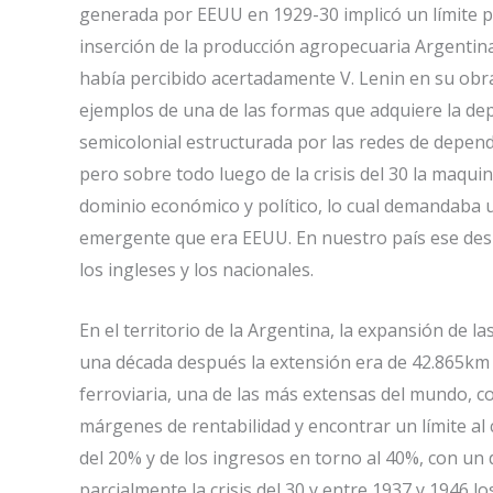
generada por EEUU en 1929-30 implicó un límite p
inserción de la producción agropecuaria Argentin
había percibido acertadamente V. Lenin en su obra
ejemplos de una de las formas que adquiere la dep
semicolonial estructurada por las redes de depende
pero sobre todo luego de la crisis del 30 la maqui
dominio económico y político, lo cual demandaba u
emergente que era EEUU. En nuestro país ese desp
los ingleses y los nacionales.
En el territorio de la Argentina, la expansión de 
una década después la extensión era de 42.865km a
ferroviaria, una de las más extensas del mundo, c
márgenes de rentabilidad y encontrar un límite al
del 20% y de los ingresos en torno al 40%, con un
parcialmente la crisis del 30 y entre 1937 y 1946 