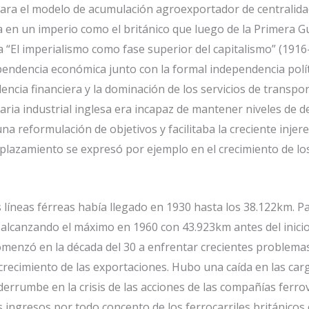
ara el modelo de acumulación agroexportador de centralidad
a en un imperio como el británico que luego de la Primera 
 “El imperialismo como fase superior del capitalismo” (1916
endencia económica junto con la formal independencia polít
ncia financiera y la dominación de los servicios de transpor
naria industrial inglesa era incapaz de mantener niveles de
na reformulación de objetivos y facilitaba la creciente inje
lazamiento se expresó por ejemplo en el crecimiento de los
las líneas férreas había llegado en 1930 hasta los 38.122km.
lcanzando el máximo en 1960 con 43.923km antes del inicio d
omenzó en la década del 30 a enfrentar crecientes problemas 
 crecimiento de las exportaciones. Hubo una caída en las ca
 derrumbe en la crisis de las acciones de las compañías ferr
los ingresos por todo concepto de los ferrocarriles británic