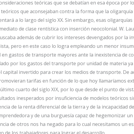
consideraciones teóricas que se debatían en esa época por lo
 teóricos que aconsejaban contra la forma que la oligarquía 
tará a lo largo del siglo XX. Sin embargo, esas oligarquías 
nmediato de clase rentística con inserción neocolonial. W. La
 buscaba además de cubrir los intereses devengados por la i
lista, pero en este caso lo logra empleando un menor insumo
 en gastos de transporte mayores ante la inexistencia de co
o por los gastos del transporte por unidad de materia ya 
l capital invertido para crear los medios de transporte. De 
promovieran tarifas en función de lo que hoy llamaríamos ex
último cuarto del siglo XIX, por lo que desde el punto de vis
sultados inesperados por insuficiencia de modelos teóricos si
cia de la renta diferencial de la tierra y de la incapacidad d
emprendedora y de una burguesía capaz de hegemonizar un pr
encia de otros nos ha negado para lo cual necesitamos un es
 de los trabajadores para lograr el desarrollo.