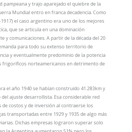
 pampeana y trajo aparejado el quiebre de la
Guerra Mundial entro en franca decadencia. Como
-1917) el caso argentino era uno de los mejores
ica, que se articula en una dominación
te y comunicaciones. A partir de la década del 20
 demanda para todo su extenso territorio de
rencia y eventualmente predominio de la potencia
 frigoríficos norteamericanos en detrimento de
 Para el año 1940 se habían construido 41.283km y
el ajuste desarrollista. Esa considerable red
de costos y de inversión al contraerse los
rgas transportadas entre 1929 y 1935 de algo más
oviarias. Dichas empresas lograron superar solo
os en la Argentina aumentaron 51% pero los