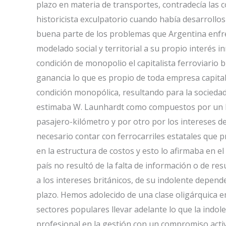
plazo en materia de transportes, contradecía las 
historicista exculpatorio cuando había desarrollos
buena parte de los problemas que Argentina enfren
modelado social y territorial a su propio interés i
condición de monopolio el capitalista ferroviario
ganancia lo que es propio de toda empresa capita
condición monopólica, resultando para la sociedad
estimaba W. Launhardt como compuestos por un lad
pasajero-kilómetro y por otro por los intereses de
necesario contar con ferrocarriles estatales que 
en la estructura de costos y esto lo afirmaba en el 
país no resultó de la falta de información o de re
a los intereses británicos, de su indolente dependen
plazo. Hemos adolecido de una clase oligárquica 
sectores populares llevar adelante lo que la indol
profesional en la gestión con un compromiso activo