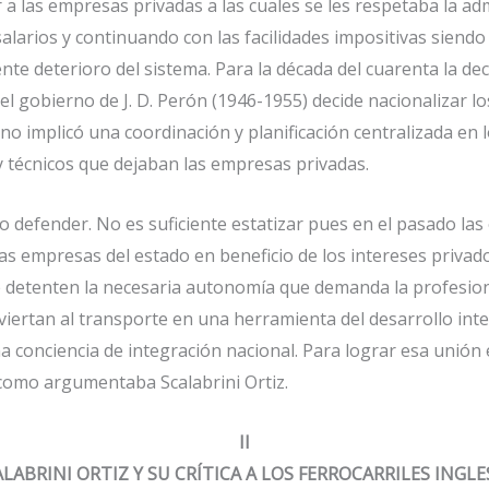
 las empresas privadas a las cuales se les respetaba la adm
arios y continuando con las facilidades impositivas siendo 
nte deterioro del sistema. Para la década del cuarenta la d
l gobierno de J. D. Perón (1946-1955) decide nacionalizar l
o implicó una coordinación y planificación centralizada en l
y técnicos que dejaban las empresas privadas.
defender. No es suficiente estatizar pues en el pasado las e
s empresas del estado en beneficio de los intereses privado
 detenten la necesaria autonomía que demanda la profesiona
nviertan al transporte en una herramienta del desarrollo int
 conciencia de integración nacional. Para lograr esa unión
como argumentaba Scalabrini Ortiz.
II
LABRINI ORTIZ Y SU CRÍTICA A LOS FERROCARRILES INGLE