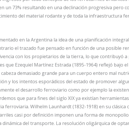
 un 73% resultando en una declinación progresiva pero con
ecimiento del material rodante y de toda la infraestructura 
mentado en la Argentina la idea de una planificación integra
ontrario el trazado fue pensado en función de una posible rent
cia con los propietarios de la tierra, lo que contribuyó a 
es que Ezequiel Martínez Estrada (1895-1964) reflejó bajo el 
cabeza demasiado grande para un cuerpo entero mal nutrid
ficación y los intentos esporádicos del estado de promover a
mente el desarrollo ferroviario como por ejemplo la existenc
ordemos que para fines del siglo XIX ya existían herramienta
ia ferroviaria. Wilhelm Launhardt (1832-1918) en su clásica 
carriles casi por definición imponen una forma de monopoli
 dinámica del transporte. La resolución oligárquica de optar 