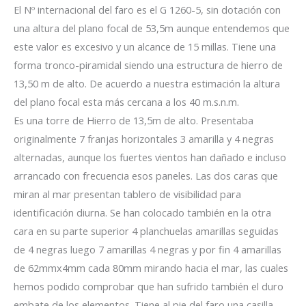
El Nº internacional del faro es el G 1260-5, sin dotación con
una altura del plano focal de 53,5m aunque entendemos que
este valor es excesivo y un alcance de 15 millas. Tiene una
forma tronco-piramidal siendo una estructura de hierro de
13,50 m de alto. De acuerdo a nuestra estimación la altura
del plano focal esta más cercana a los 40 m.s.n.m.
Es una torre de Hierro de 13,5m de alto. Presentaba
originalmente 7 franjas horizontales 3 amarilla y 4 negras
alternadas, aunque los fuertes vientos han dañado e incluso
arrancado con frecuencia esos paneles. Las dos caras que
miran al mar presentan tablero de visibilidad para
identificación diurna. Se han colocado también en la otra
cara en su parte superior 4 planchuelas amarillas seguidas
de 4 negras luego 7 amarillas 4 negras y por fin 4 amarillas
de 62mmx4mm cada 80mm mirando hacia el mar, las cuales
hemos podido comprobar que han sufrido también el duro
embate de los elementos. Tiene al pie del faro una casilla