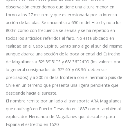
observación entendemos que tiene una altura menor en
torno a los 27 m.s.n.m. y que es erosionada por la intensa
acción de las olas. Se encuentra a 650 m del Hito I y no a los
800m como con frecuencia se señala y se ha repetido en
todos los artículos referidos al faro. No esta ubicado en
realidad en el Cabo Espíritu Santo sino algo al sur del mismo,
aunque abarca una sección de la boca oriental del Estrecho
de Magallanes a 52º 39´51´´S y 68º 36´´24´´O (los valores por
lo general consignados de 52º 40´ y 68 36´ deben ser
precisados) y a 300 m de la frontera con el hermano país de
Chile en un terreno que presenta una ligera pendiente que
desciende hacia el sureste.
El nombre remite por un lado al transporte ARA Magallanes
que naufragó en Puerto Deseado en 1887 como también al
explorador Hernando de Magallanes que descubre para
España el estrecho en 1520.