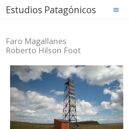
Ir
Estudios Patagónicos
Men
al
contenido
princ
Faro Magallanes
Roberto Hilson Foot