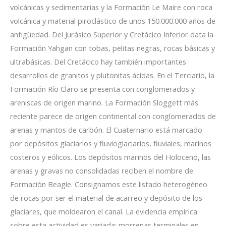
volcánicas y sedimentarias y la Formación Le Maire con roca
volcánica y material piroclástico de unos 150.000.000 años de
antigüedad. Del Jurásico Superior y Cretácico Inferior data la
Formación Yahgan con tobas, pelitas negras, rocas básicas y
ultrabásicas. Del Cretácico hay también importantes
desarrollos de granitos y plutonitas ácidas. En el Terciario, la
Formación Río Claro se presenta con conglomerados y
areniscas de origen marino. La Formación Sloggett más
reciente parece de origen continental con conglomerados de
arenas y mantos de carbón. El Cuaternario está marcado
por depósitos glaciarios y fluvioglaciarios, fluviales, marinos
costeros y eólicos. Los depósitos marinos del Holoceno, las
arenas y gravas no consolidadas reciben el nombre de
Formación Beagle. Consignamos este listado heterogéneo
de rocas por ser el material de acarreo y depósito de los
glaciares, que moldearon el canal. La evidencia empírica
sobre esta actividad es variada: morrenas terminales en