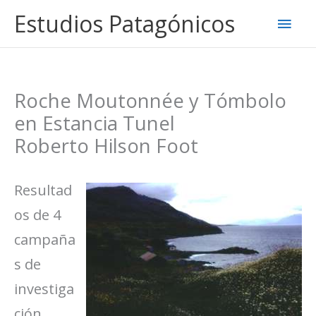
Ir
Estudios Patagónicos
Men
al
contenido
princ
Roche Moutonnée y Tómbolo
en Estancia Tunel
Roberto Hilson Foot
Resultad
os de 4
campaña
s de
investiga
ción,