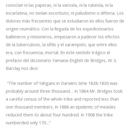
conocían ni las paperas, ni la varicela, ni la rubéola, ni la
escarlatina, no tenían escorbuto, ni paludismo o difteria. Los
dolores más frecuentes que se estudiaron en ellos fueron de
origen reumático. Con la llegada de los expedicionarios
balleneros y misioneros, empezaron a padecer los efectos
de la tuberculosis, la sífilis y el sarampión, que entre ellos
era, con frecuencia, mortal. En este sentido trágico el
prefacio del diccionario Yamana-English de Bridges, W. S.
Barclay nos dice:
“The number of Yahgans in Darwin’s time 1828-1830 was
probably around three thousand… In 1884 Mr. Bridges took
a careful census of the whole tribe and reported less than
one thousand members. In 1888 an epidemic of measles
reduced them to about four hundred. In 1908 the tribe
numberded only 170…”