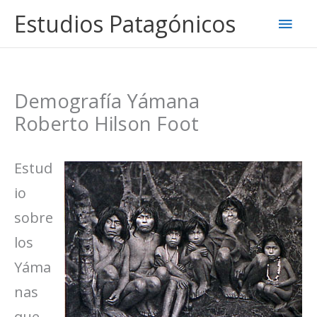
Ir
Estudios Patagónicos
Men
al
contenido
princ
Demografía Yámana
Roberto Hilson Foot
Estud
io
sobre
los
Yáma
nas
que