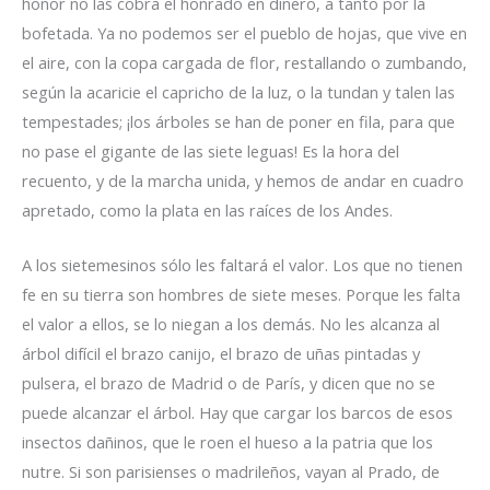
honor no las cobra el honrado en dinero, a tanto por la
bofetada. Ya no podemos ser el pueblo de hojas, que vive en
el aire, con la copa cargada de flor, restallando o zumbando,
según la acaricie el capricho de la luz, o la tundan y talen las
tempestades; ¡los árboles se han de poner en fila, para que
no pase el gigante de las siete leguas! Es la hora del
recuento, y de la marcha unida, y hemos de andar en cuadro
apretado, como la plata en las raíces de los Andes.
A los sietemesinos sólo les faltará el valor. Los que no tienen
fe en su tierra son hombres de siete meses. Porque les falta
el valor a ellos, se lo niegan a los demás. No les alcanza al
árbol difícil el brazo canijo, el brazo de uñas pintadas y
pulsera, el brazo de Madrid o de París, y dicen que no se
puede alcanzar el árbol. Hay que cargar los barcos de esos
insectos dañinos, que le roen el hueso a la patria que los
nutre. Si son parisienses o madrileños, vayan al Prado, de