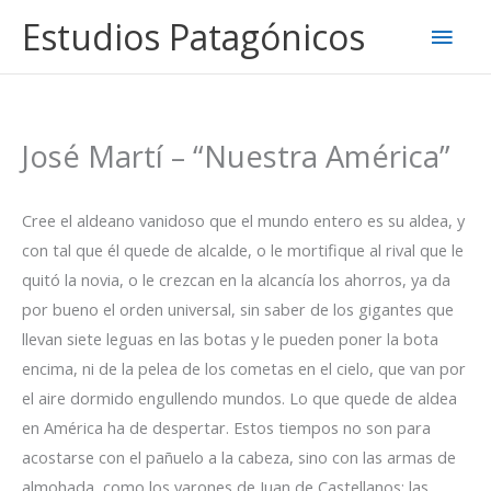
Ir
Estudios Patagónicos
Men
al
contenido
princ
José Martí – “Nuestra América”
Cree el aldeano vanidoso que el mundo entero es su aldea, y
con tal que él quede de alcalde, o le mortifique al rival que le
quitó la novia, o le crezcan en la alcancía los ahorros, ya da
por bueno el orden universal, sin saber de los gigantes que
llevan siete leguas en las botas y le pueden poner la bota
encima, ni de la pelea de los cometas en el cielo, que van por
el aire dormido engullendo mundos. Lo que quede de aldea
en América ha de despertar. Estos tiempos no son para
acostarse con el pañuelo a la cabeza, sino con las armas de
almohada, como los varones de Juan de Castellanos: las