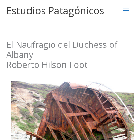
Ir
Estudios Patagónicos
Men
al
contenido
princ
El Naufragio del Duchess of
Albany
Roberto Hilson Foot