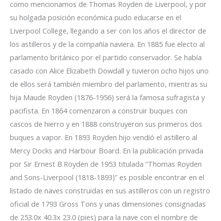
como mencionamos de Thomas Royden de Liverpool, y por
su holgada posición económica pudo educarse en el
Liverpool College, llegando a ser con los años el director de
los astilleros y de la compañía naviera. En 1885 fue electo al
parlamento británico por el partido conservador. Se había
casado con Alice Elizabeth Dowdall y tuvieron ocho hijos uno
de ellos será también miembro del parlamento, mientras su
hija Maude Royden (1876-1956) será la famosa sufragista y
pacifista. En 1864 comenzaron a construir buques con
cascos de hierro y en 1888 construyeron sus primeros dos
buques a vapor. En 1893 Royden hijo vendió el astillero al
Mercy Docks and Harbour Board. En la publicación privada
por Sir Ernest B.Royden de 1953 titulada “Thomas Royden
and Sons-Liverpool (1818-1893)” es posible encontrar en el
listado de naves construidas en sus astilleros con un registro
oficial de 1793 Gross Tons y unas dimensiones consignadas
de 253.0x 40.3x 23.0 (pies) para la nave con el nombre de