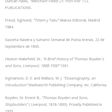
Duncan Haws,
“Merchant Fleets 21: Port line”
TCL
PUBLICATIONS.
Freud, Sigmund,
“Tótem y Tabu”
Alianza Editorial, Madrid
1984.
Gazzeta Naviera y Sumario Semanal de Punta Arenas, 22 de
Septiembre de 1893.
Heaton Wakefield, W.,
“A Brief History of Thomas Royden´s
and Sons, Liverpool, 1808-1930”
1931.
Ingmanson, D. E. and Wallace, W. J.
“Oceanography, an
introduction”
Wadsworth Publishing Company, Inc. California.
Royden, Sir Ernest B.,
“Thomas Royden and Sons,
Shipbuilders”
( Liverpool, 1818-1893). Privatly Published in
1953.