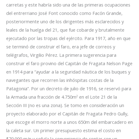
carretas y este habría sido una de las primeras ocupaciones
del entrerriano José Font conocido como Facón Grande,
posteriormente uno de los dirigentes más esclarecidos y
leales de la huelga del 21, que fue cobarde y brutalmente
ejecutado por las tropas del ejército. Para 1917, año en que
se terminó de construir el faro, era jefe de correos y
telégrafos, Virgilio Pérez. La primera sugerencia para
construir el faro provino del Capitán de Fragata Nelson Page
en 1914 para “ayudar a la seguridad náutica de los buques y
navegantes que recorren las inhóspitas costas de la
Patagonia”. Por un decreto de julio de 1916, se reservó para
la Armada una fracción de 4.750m
en el Lote 21 de la
2
Sección III (no es una zona). Se tomo en consideración un
proyecto elaborado por el Capitán de Fragata Pedro Gully,
que escoge el morro norte a unos 650m del embarcadero en
la caleta sur. Un primer presupuesto estima el costo en
$70.000 m/n y señala la conveniencia de contar con un