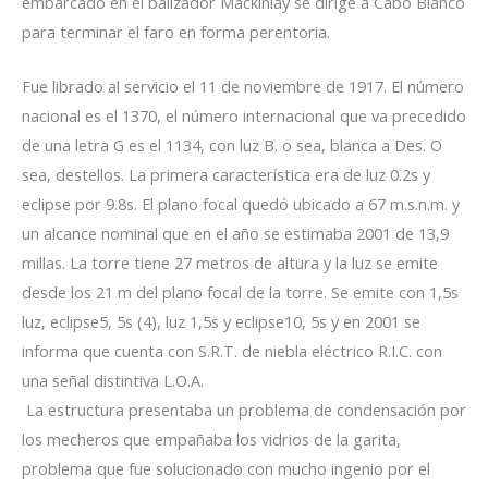
embarcado en el balizador Mackinlay se dirige a Cabo Blanco
para terminar el faro en forma perentoria.
Fue librado al servicio el 11 de noviembre de 1917. El número
nacional es el 1370, el número internacional que va precedido
de una letra G es el 1134, con luz B. o sea, blanca a Des. O
sea, destellos. La primera característica era de luz 0.2s y
eclipse por 9.8s. El plano focal quedó ubicado a 67 m.s.n.m. y
un alcance nominal que en el año se estimaba 2001 de 13,9
millas. La torre tiene 27 metros de altura y la luz se emite
desde los 21 m del plano focal de la torre. Se emite con 1,5s
luz, eclipse5, 5s (4), luz 1,5s y eclipse10, 5s y en 2001 se
informa que cuenta con S.R.T. de niebla eléctrico R.I.C. con
una señal distintiva L.O.A.
La estructura presentaba un problema de condensación por
los mecheros que empañaba los vidrios de la garita,
problema que fue solucionado con mucho ingenio por el