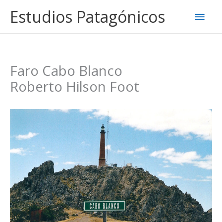
Ir
Estudios Patagónicos
Men
al
contenido
princ
Faro Cabo Blanco
Roberto Hilson Foot